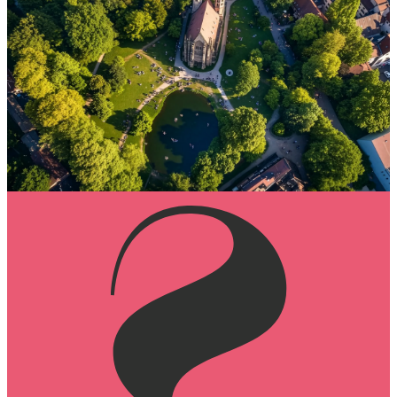
Segensorte sind Orte, an denen der Glaube lebendig wird –
dort, wo Menschen inspiriert vom Evangelium ihre
Charismen entfalten und zum Segen für andere werden.
Sie zeigen sich jenseits klassischer Strukturen, in frischen
Formen des Glaubens und in einer Kirche, die sich
wandelt.
Entdecken